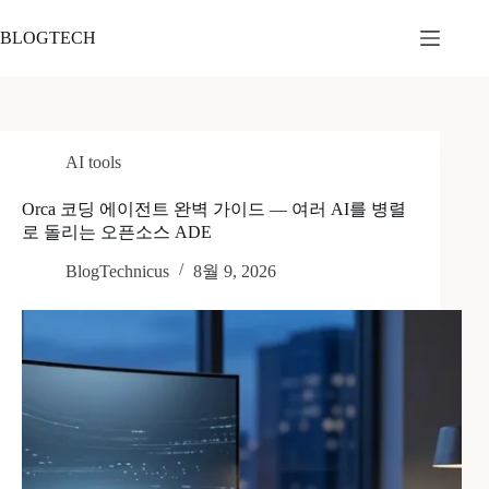
본
문
BLOGTECH
으
로
건
너
뛰
AI tools
기
Orca 코딩 에이전트 완벽 가이드 — 여러 AI를 병렬
로 돌리는 오픈소스 ADE
BlogTechnicus
8월 9, 2026