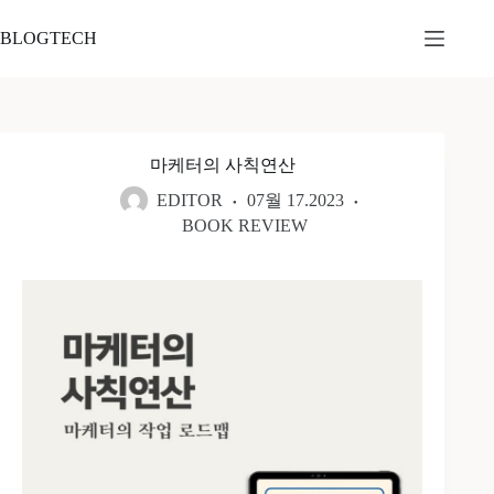
본
문
BLOGTECH
으
로
건
너
뛰
마케터의 사칙연산
기
EDITOR
07월 17.2023
BOOK REVIEW