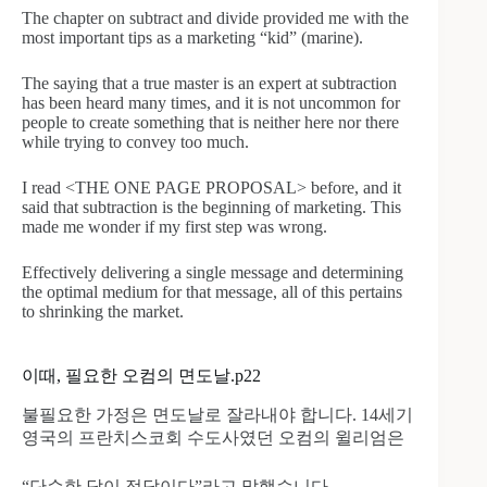
The chapter on subtract and divide provided me with the
most important tips as a marketing “kid” (marine).
The saying that a true master is an expert at subtraction
has been heard many times, and it is not uncommon for
people to create something that is neither here nor there
while trying to convey too much.
I read <THE ONE PAGE PROPOSAL> before, and it
said that subtraction is the beginning of marketing. This
made me wonder if my first step was wrong.
Effectively delivering a single message and determining
the optimal medium for that message, all of this pertains
to shrinking the market.
이때, 필요한 오컴의 면도날.p22
불필요한 가정은 면도날로 잘라내야 합니다. 14세기
영국의 프란치스코회 수도사였던 오컴의 윌리엄은
“단순한 답이 정답이다”라고 말했습니다.