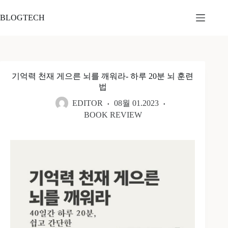
본
문
BLOGTECH
으
로
건
너
뛰
기억력 천재 게으른 뇌를 깨워라- 하루 20분 뇌 훈련
기
법
EDITOR
08월 01.2023
BOOK REVIEW