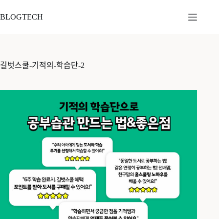
본
문
BLOGTECH
으
로
건
너
길벗스쿨-기적의-학습단-2
뛰
기