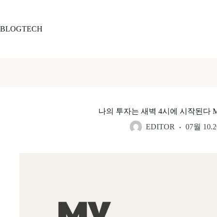
본
문
으
BLOGTECH
로
건
너
뛰
기
나의 투자는 새벽 4시에 시작된다 My Invest
EDITOR
07월 10.2