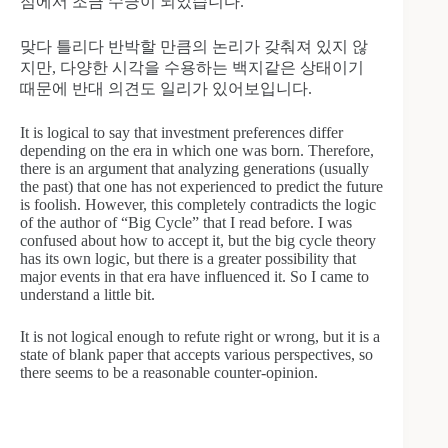
점에서 조금 수긍이 되었습니다.
맞다 틀리다 반박할 만큼의 논리가 갖춰져 있지 않
지만, 다양한 시각을 수용하는 백지같은 상태이기
때문에 반대 의견도 일리가 있어보입니다.
It is logical to say that investment preferences differ
depending on the era in which one was born. Therefore,
there is an argument that analyzing generations (usually
the past) that one has not experienced to predict the future
is foolish. However, this completely contradicts the logic
of the author of “Big Cycle” that I read before. I was
confused about how to accept it, but the big cycle theory
has its own logic, but there is a greater possibility that
major events in that era have influenced it. So I came to
understand a little bit.
It is not logical enough to refute right or wrong, but it is a
state of blank paper that accepts various perspectives, so
there seems to be a reasonable counter-opinion.