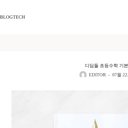
본
문
으
BLOGTECH
로
건
너
뛰
기
디딤돌 초등수학 기본
EDITOR
07월 22