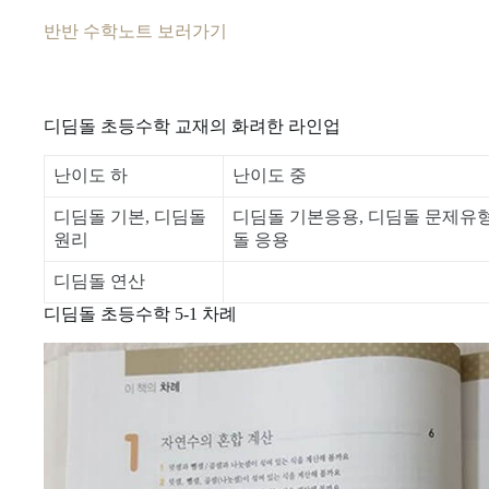
반반 수학노트 보러가기
디딤돌 초등수학 교재의 화려한 라인업
난이도 하
난이도 중
디딤돌 기본, 디딤돌
디딤돌 기본응용, 디딤돌 문제유형
원리
돌 응용
디딤돌 연산
디딤돌 초등수학 5-1 차례