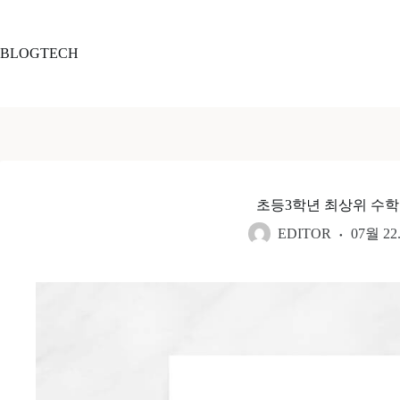
본
문
으
BLOGTECH
로
건
너
뛰
기
초등3학년 최상위 수
EDITOR
07월 22