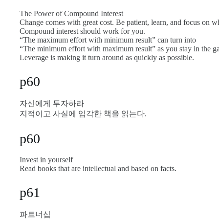
The Power of Compound Interest
Change comes with great cost. Be patient, learn, and focus on wh
Compound interest should work for you.
“The maximum effort with minimum result” can turn into
“The minimum effort with maximum result” as you stay in the g
Leverage is making it turn around as quickly as possible.
p60
자신에게 투자하라
지적이고 사실에 입각한 책을 읽는다.
p60
Invest in yourself
Read books that are intellectual and based on facts.
p61
파트너십