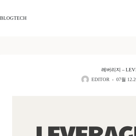
본
문
으
BLOGTECH
로
건
너
뛰
기
레버리지 – LEV
EDITOR
07월 12.2