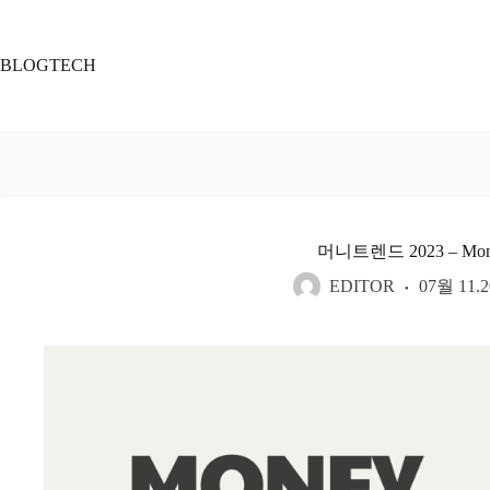
본
문
으
BLOGTECH
로
건
너
뛰
기
머니트렌드 2023 – Money
EDITOR
07월 11.2