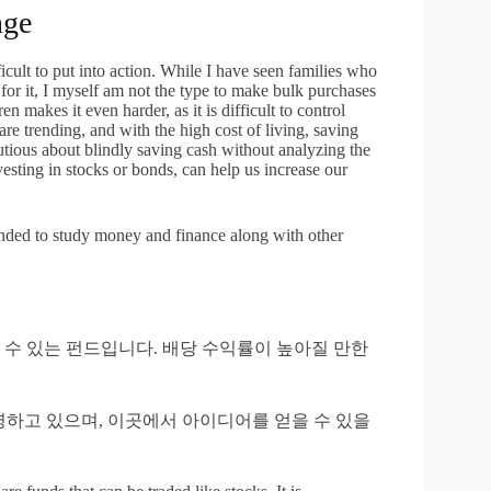
nge
icult to put into action. While I have seen families who
r it, I myself am not the type to make bulk purchases
 makes it even harder, as it is difficult to control
e trending, and with the high cost of living, saving
ious about blindly saving cash without analyzing the
esting in stocks or bonds, can help us increase our
mended to study money and finance along with other
수 있는 펀드입니다. 배당 수익률이 높아질 만한
영하고 있으며, 이곳에서 아이디어를 얻을 수 있을