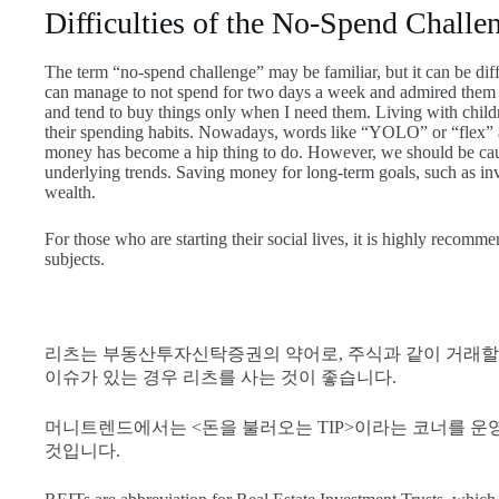
Difficulties of the No-Spend Challe
The term “no-spend challenge” may be familiar, but it can be diff
can manage to not spend for two days a week and admired them fo
and tend to buy things only when I need them. Living with children
their spending habits. Nowadays, words like “YOLO” or “flex” ar
money has become a hip thing to do. However, we should be caut
underlying trends. Saving money for long-term goals, such as inv
wealth.
For those who are starting their social lives, it is highly recom
subjects.
리츠는 부동산투자신탁증권의 약어로, 주식과 같이 거래할 
이슈가 있는 경우 리츠를 사는 것이 좋습니다.
머니트렌드에서는 <돈을 불러오는 TIP>이라는 코너를 운
것입니다.