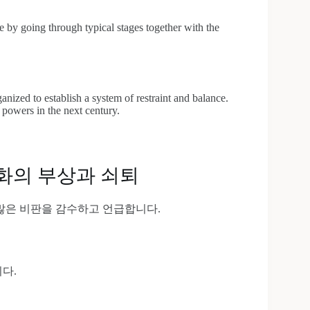
e by going through typical stages together with the
ized to establish a system of restraint and balance.
powers in the next century.
러화의 부상과 쇠퇴
많은 비판을 감수하고 언급합니다.
다.