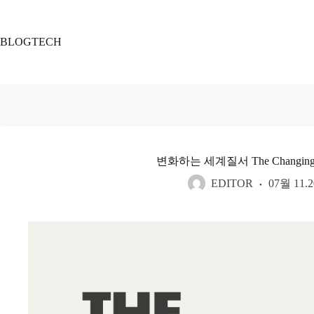
본
문
으
BLOGTECH
로
건
너
뛰
기
변화하는 세계질서 The Changing Worl
EDITOR
07월 11.2