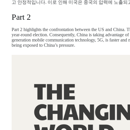
고 안정적입니다. 이로 인해 미국은 중국의 압력에 노출되
Part 2
Part 2 highlights the confrontation between the US and China. Th
year-round election. Consequently, China is taking advantage of 
generation mobile communication technology, 5G, is faster and m
being exposed to China’s pressure.