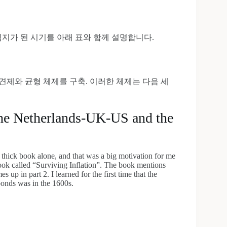
지가 된 시기를 아래 표와 함께 설명합니다.
 견제와 균형 체제를 구축. 이러한 체제는 다음 세
f the Netherlands-UK-US and the
is thick book alone, and that was a big motivation for me
book called “Surviving Inflation”. The book mentions
s up in part 2. I learned for the first time that the
bonds was in the 1600s.