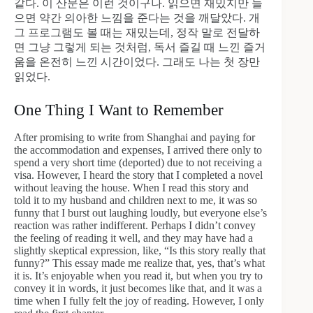
같다. 이 산문은 이런 것이구나. 읽으면 재밌지만 들
으면 약간 의아한 느낌을 준다는 것을 깨달았다. 개
그 프로그램도 볼 때는 재밌는데, 정작 말로 전달하
면 그냥 그렇게 되는 것처럼, 독서 즐길 때 느낀 즐거
움을 온전히 느낀 시간이었다. 그래도 나는 첫 장만
읽었다.
One Thing I Want to Remember
After promising to write from Shanghai and paying for
the accommodation and expenses, I arrived there only to
spend a very short time (deported) due to not receiving a
visa. However, I heard the story that I completed a novel
without leaving the house. When I read this story and
told it to my husband and children next to me, it was so
funny that I burst out laughing loudly, but everyone else’s
reaction was rather indifferent. Perhaps I didn’t convey
the feeling of reading it well, and they may have had a
slightly skeptical expression, like, “Is this story really that
funny?” This essay made me realize that, yes, that’s what
it is. It’s enjoyable when you read it, but when you try to
convey it in words, it just becomes like that, and it was a
time when I fully felt the joy of reading. However, I only