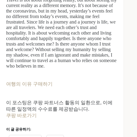
current reality as a different memory. It’s not because of
the coronavirus, but in my head, yesterday’s events feel
no different from today’s events, making me feel
frustrated. Since life is a journey and a journey is life, we
are all travelers. We need each other’s trust and
hospitality. It is about welcoming each other and living
comfortably and happily together. Is there anyone who
trusts and welcomes me? Is there anyone whom I trust
and welcome? Without selling my humanity by selling
my shadow, even if I am ignorant and make mistakes, I
will continue to travel as a human who relies on someone
who believes in me.
여행의 이유 구매하기
이 포스팅은 쿠팡 파트너스 활동의 일환으로, 이에
따른 일정액의 수수료를 제공받습니다.
쿠팡 바로가기
이 글 공유하기: