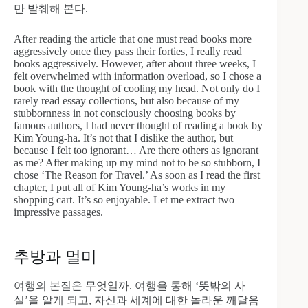
만 발췌해 본다.
After reading the article that one must read books more
aggressively once they pass their forties, I really read
books aggressively. However, after about three weeks, I
felt overwhelmed with information overload, so I chose a
book with the thought of cooling my head. Not only do I
rarely read essay collections, but also because of my
stubbornness in not consciously choosing books by
famous authors, I had never thought of reading a book by
Kim Young-ha. It’s not that I dislike the author, but
because I felt too ignorant… Are there others as ignorant
as me? After making up my mind not to be so stubborn, I
chose ‘The Reason for Travel.’ As soon as I read the first
chapter, I put all of Kim Young-ha’s works in my
shopping cart. It’s so enjoyable. Let me extract two
impressive passages.
추방과 멀미
여행의 본질은 무엇일까. 여행을 통해 ‘뜻밖의 사
실’을 알게 되고, 자신과 세계에 대한 놀라운 깨달음