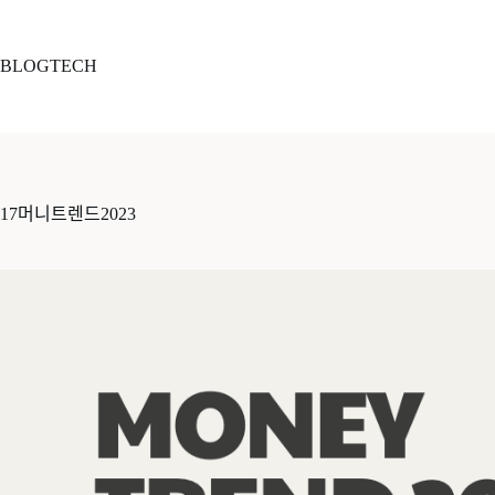
본
문
으
BLOGTECH
로
건
너
뛰
기
17머니트렌드2023