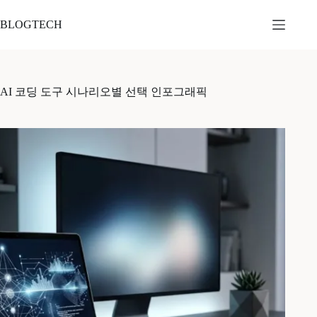
본
문
BLOGTECH
으
로
건
너
AI 코딩 도구 시나리오별 선택 인포그래픽
뛰
기