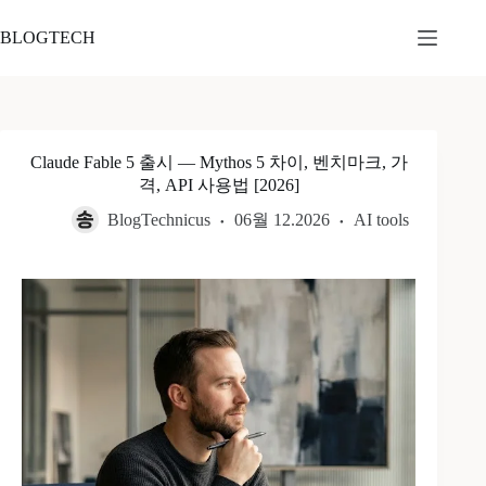
본
문
BLOGTECH
으
로
건
너
뛰
Claude Fable 5 출시 — Mythos 5 차이, 벤치마크, 가
기
격, API 사용법 [2026]
BlogTechnicus
06월 12.2026
AI tools