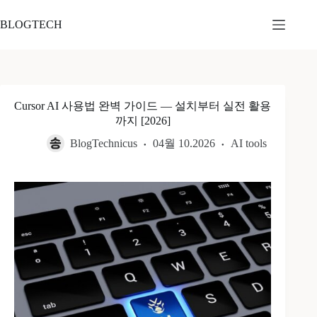
본
문
BLOGTECH
으
로
건
너
뛰
Cursor AI 사용법 완벽 가이드 — 설치부터 실전 활용
기
까지 [2026]
BlogTechnicus
04월 10.2026
AI tools