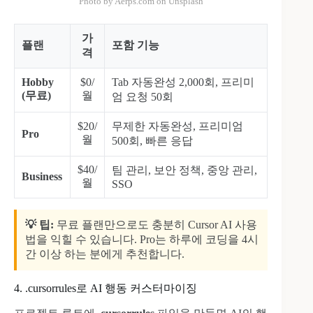
Photo by Aerps.com on Unsplash
가
플랜
포함 기능
격
Hobby
$0/
Tab 자동완성 2,000회, 프리미
(무료)
월
엄 요청 50회
$20/
무제한 자동완성, 프리미엄
Pro
월
500회, 빠른 응답
$40/
팀 관리, 보안 정책, 중앙 관리,
Business
월
SSO
💡 팁:
무료 플랜만으로도 충분히 Cursor AI 사용
법을 익힐 수 있습니다. Pro는 하루에 코딩을 4시
간 이상 하는 분에게 추천합니다.
4. .cursorrules로 AI 행동 커스터마이징