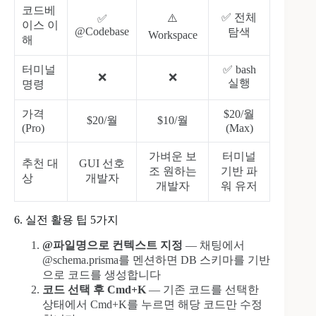
코드베
✅ 전체
⚠️
✅
이스 이
@Codebase
탐색
Workspace
해
터미널
✅ bash
❌
❌
실행
명령
가격
$20/월
$20/월
$10/월
(Pro)
(Max)
가벼운 보
터미널
추천 대
GUI 선호
조 원하는
기반 파
상
개발자
개발자
워 유저
6. 실전 활용 팁 5가지
@파일명으로 컨텍스트 지정
— 채팅에서
@schema.prisma를 멘션하면 DB 스키마를 기반
으로 코드를 생성합니다
코드 선택 후 Cmd+K
— 기존 코드를 선택한
상태에서 Cmd+K를 누르면 해당 코드만 수정