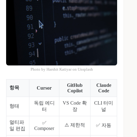
Photo by Harshit Katiyar on Unsplash
GitHub
Claude
항목
Cursor
Copilot
Code
독립 에디
VS Code 확
CLI 터미
형태
터
장
널
멀티파
✅
⚠️ 제한적
✅ 자동
Composer
일 편집