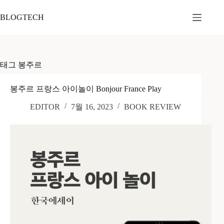
본
문
BLOGTECH
으
로
건
너
태그
봉주르
뛰
기
봉주르 프랑스 아이놀이 Bonjour France Play
EDITOR
7월 16, 2023
BOOK REVIEW