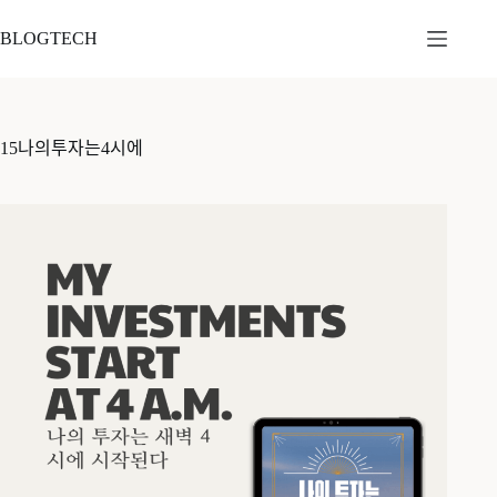
본
문
BLOGTECH
으
로
건
너
15나의투자는4시에
뛰
기